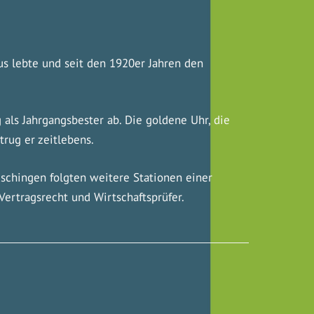
us lebte und seit den 1920er Jahren den
als Jahrgangsbester ab. Die goldene Uhr, die
trug er zeitlebens.
ueschingen folgten weitere Stationen einer
 Vertragsrecht und Wirtschaftsprüfer.