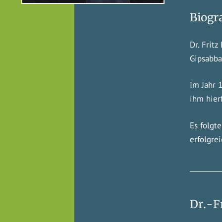
Biogr
Dr. Frit
Gipsabba
Im Jahr 
ihm hier
Es folgt
erfolgre
Dr.-F